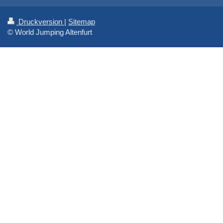
Druckversion
|
Sitemap
© World Jumping Altenfurt