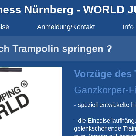
ness Nürnberg - WORLD 
ise
Anmeldung/Kontakt
Info
ch Trampolin springen ?
Vorzüge des 
Ganzkörper-Fi
- speziell entwickelte
- die Einzelseilaufhäng
gelenkschonende Train